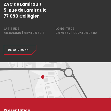
ZAC de Lamirault
5, Rue de Lamirault
77 090 Collégien
LATITUDE
LONGITUDE
48.826036 | 48°49.56216'
2.676567 | 002°40.59402'
06 32 10 26 44
Presentation