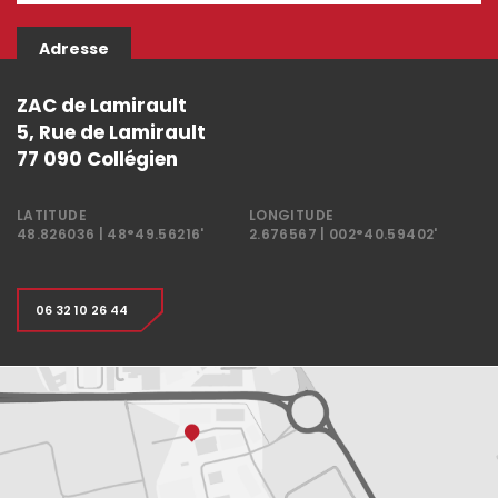
ZAC de Lamirault
5, Rue de Lamirault
77 090 Collégien
LATITUDE
LONGITUDE
48.826036 | 48°49.56216'
2.676567 | 002°40.59402'
06 32 10 26 44